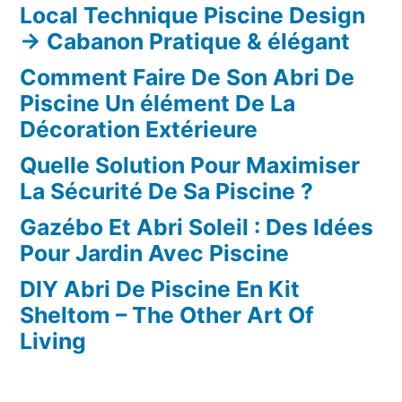
a
Local Technique Piscine Design
→ Cabanon Pratique & élégant
i
Comment Faire De Son Abri De
r
Piscine Un élément De La
e
Décoration Extérieure
D
Quelle Solution Pour Maximiser
e
La Sécurité De Sa Piscine ?
S
Gazébo Et Abri Soleil : Des Idées
Pour Jardin Avec Piscine
o
n
DIY Abri De Piscine En Kit
Sheltom – The Other Art Of
A
Living
b
r