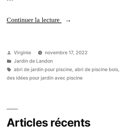
«
Continuer la lecture
C
Publié
Virginie
novembre 17, 2022
o
par
Publié
Jardin de Landon
m
dans
Étiquettes :
abri de jardin pour piscine
,
abri de piscine bois
,
m
des idées pour jardin avec piscine
e
n
t
Articles récents
F