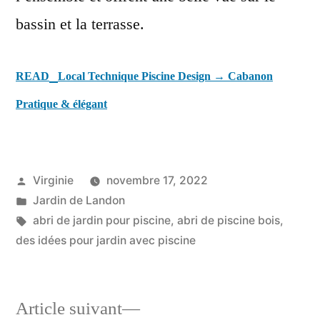
bassin et la terrasse.
READ
Local Technique Piscine Design → Cabanon
Pratique & élégant
Publié
Virginie
novembre 17, 2022
par
Publié
Jardin de Landon
dans
Étiquettes :
abri de jardin pour piscine
,
abri de piscine bois
,
des idées pour jardin avec piscine
Article
Article suivant