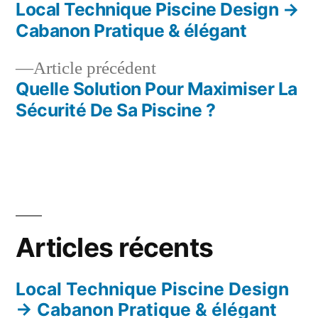
Local Technique Piscine Design →
suivant :
Navigation
Cabanon Pratique & élégant
de
Article
Article précédent
l’article
Quelle Solution Pour Maximiser La
précédent :
Sécurité De Sa Piscine ?
Articles récents
Local Technique Piscine Design
→ Cabanon Pratique & élégant