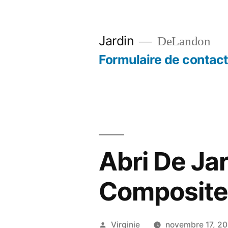
Aller
au
Jardin
DeLandon
contenu
Formulaire de contac
Abri De Jar
Composit
Publié
Virginie
novembre 17, 2