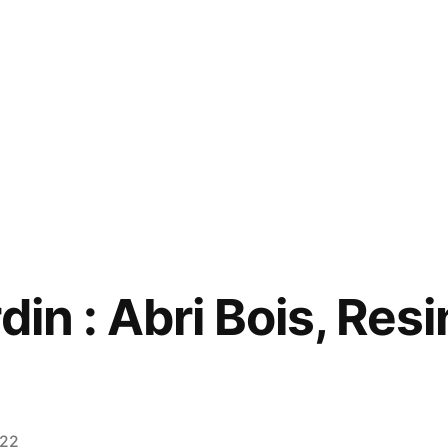
t
din : Abri Bois, Resi
e
022