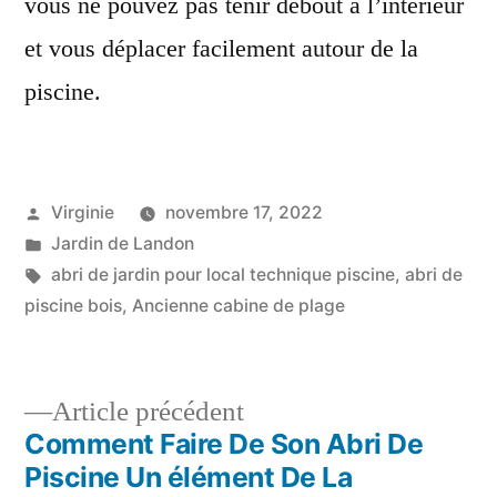
vous ne pouvez pas tenir debout à l’intérieur
et vous déplacer facilement autour de la
piscine.
Publié
Virginie
novembre 17, 2022
par
Publié
Jardin de Landon
dans
Étiquettes :
abri de jardin pour local technique piscine
,
abri de
piscine bois
,
Ancienne cabine de plage
Article
Article précédent
Comment Faire De Son Abri De
précédent :
Navigation
Piscine Un élément De La